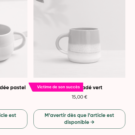
Victime de son succès
adée pastel
Tasse degradé vert
15,00
€
icle est
M’avertir dès que l’article est
disponible →