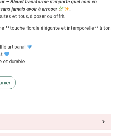
eur – Bleuet
transforme n’importe quel coin en
 sans jamais avoir à arroser
.
utes et tous, à poser ou offrir.
ne **touche florale élégante et intemporelle** à ton
fflé artisanal
at
e et durable
anier