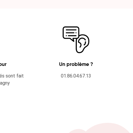
our
Un problème ?
és sont fait
01.86.04.67.13
Lagny