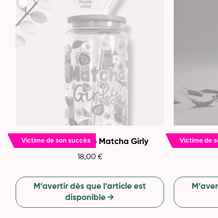
Victime de son succès
Victime de 
Gobelet en verre Matcha Girly
18,00
€
M’avertir dès que l’article est
M’avert
disponible →