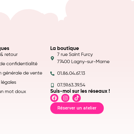
ques
La boutique
 & retour
7 rue Saint Furcy
77400 Lagny-sur-Marne
 de confidentialité
n générale de vente
01.86.04.67.13
 légales
07.59.63.39.54
Suis-moi sur les réseaux !
un mot doux
Réserver un atelier