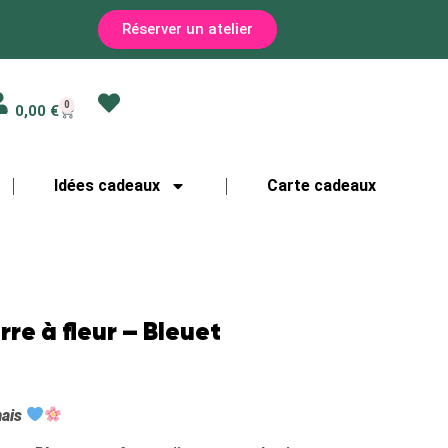
Réserver un atelier
0
0,00
€
Idées cadeaux
Carte cadeaux
rre à fleur – Bleuet
mais