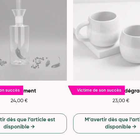
son succès
Victime de son succès
Huilier piment
2 tasses à expresso dégr
24,00
€
23,00
€
ir dès que l’article est
M’avertir dès que l’art
disponible →
disponible →