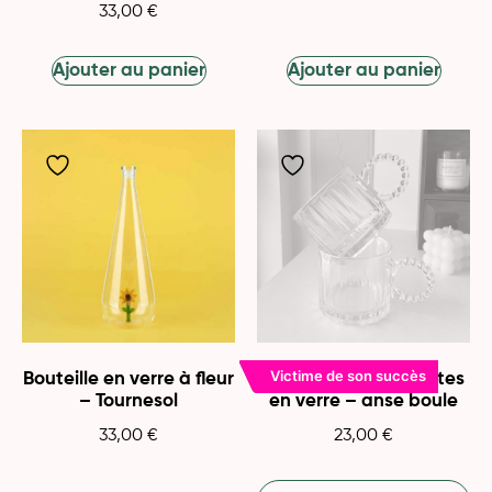
33,00
€
Ajouter au panier
Ajouter au panier
Victime de son succès
Bouteille en verre à fleur
2 tasses transparentes
– Tournesol
en verre – anse boule
33,00
€
23,00
€