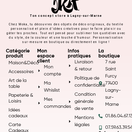
Ton concept store à Lagny-sur-Marne
Chez Moka, tu découvres des objets de déco originaux, du textile
personnalisé et plein d’idées créatives pour te faire plaisir ou
gâter tes proches. Tout est pensé pour sublimer ton quotidien avec
du style, de la couleur et une touche d’humour. Personnalisation
sur-mesure en boutique ou directement en ligne !
Catégorie
Mon
Infos
La
produit
espace
pratiques
boutique
client
Livraison
7 rue
Maison&Déco
Mon
& retour
Saint
Accessoires
compte
Furcy
Politique de
Art de la
Ma
77400
confidentialité
table
Whislist
Lagny-
Condition
Papeterie &
sur-
Mes
Loisirs
générale
Marne
commandes
de vente
Idées
cadeaux
01.86.04.67.1
Mentions
Carte
légales
07.59.63.39.5
Cadeaux