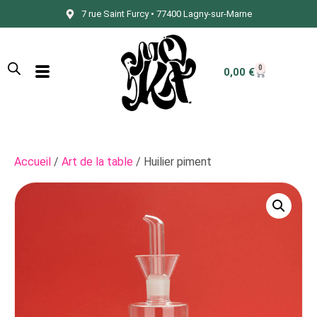
7 rue Saint Furcy • 77400 Lagny-sur-Marne
0
0,00
€
Accueil
/
Art de la table
/ Huilier piment